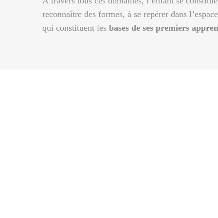
À travers tous ces domaines, l’enfant se constitu
reconnaître des formes, à se repérer dans l’espac
qui constituent les
bases de ses premiers appren