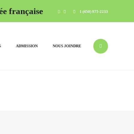
ée française
1 (450) 975-2233
S
ADMISSION
NOUS JOINDRE