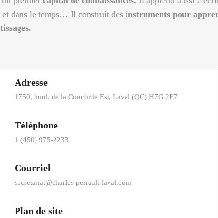
e un premier
capital de connaissances.
Il apprend aussi à écri
e et dans le temps… Il construit des
instruments pour appre
tissages.
Adresse
1750, boul. de la Concorde Est, Laval (QC) H7G 2E7
Téléphone
1 (450) 975-2233
Courriel
secretariat@charles-perrault-laval.com
Plan de site