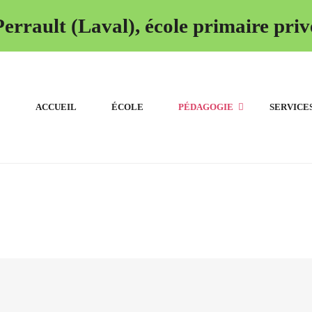
errault (Laval), école primaire priv
ACCUEIL
ÉCOLE
PÉDAGOGIE
SERVICE