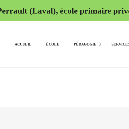
errault (Laval), école primaire priv
ACCUEIL
ÉCOLE
PÉDAGOGIE
SERVICE