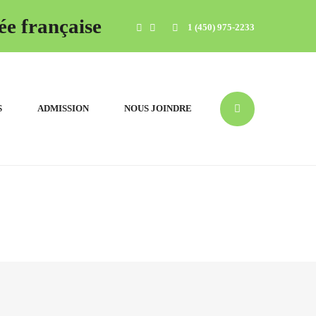
ée française
1 (450) 975-2233
S
ADMISSION
NOUS JOINDRE